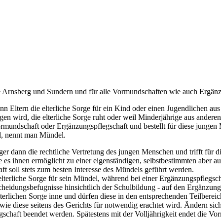
te Arnsberg und Sundern und für alle Vormundschaften wie auch Ergänz
Eltern die elterliche Sorge für ein Kind oder einen Jugendlichen au
gen wird, die elterliche Sorge ruht oder weil Minderjährige aus ande
Vormundschaft oder Ergänzungspflegschaft und bestellt für diese jung
rd, nennt man Mündel.
r dann die rechtliche Vertretung des jungen Menschen und trifft für 
e es ihnen ermöglicht zu einer eigenständigen, selbstbestimmten aber a
 soll stets zum besten Interesse des Mündels geführt werden.
erliche Sorge für sein Mündel, während bei einer Ergänzungspflegschaf
heidungsbefugnisse hinsichtlich der Schulbildung - auf den Ergänzungs
lterlichen Sorge inne und dürfen diese in den entsprechenden Teilberei
e diese seitens des Gerichts für notwendig erachtet wird. Ändern sich
chaft beendet werden. Spätestens mit der Volljährigkeit endet die Vo