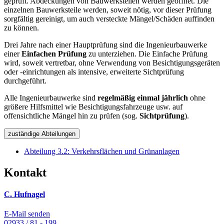
geprüft. Abdeckungen von Bauwerksteilen werden geöffnet. Die
einzelnen Bauwerksteile werden, soweit nötig, vor dieser Prüfung
sorgfältig gereinigt, um auch versteckte Mängel/Schäden auffinden
zu können.
Drei Jahre nach einer Hauptprüfung sind die Ingenieurbauwerke
einer
Einfachen Prüfung
zu unterziehen. Die Einfache Prüfung
wird, soweit vertretbar, ohne Verwendung von Besichtigungsgeräten
oder -einrichtungen als intensive, erweiterte Sichtprüfung
durchgeführt.
Alle Ingenieurbauwerke sind
regelmäßig einmal jährlich
ohne
größere Hilfsmittel wie Besichtigungsfahrzeuge usw. auf
offensichtliche Mängel hin zu prüfen (sog.
Sichtprüfung
).
zuständige Abteilungen
Abteilung 3.2: Verkehrsflächen und Grünanlagen
Kontakt
C. Hufnagel
E-Mail senden
02933 / 81 - 199