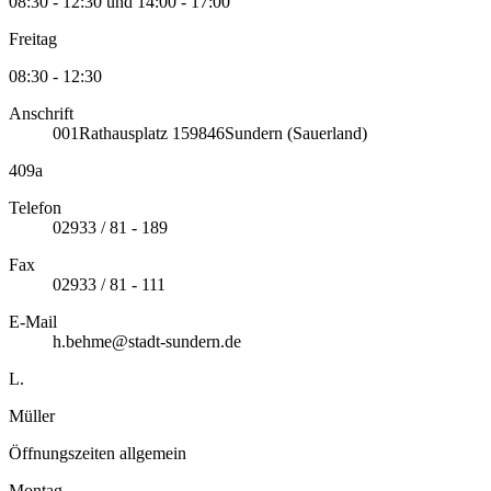
08:30 - 12:30 und 14:00 - 17:00
Freitag
08:30 - 12:30
Anschrift
001
Rathausplatz 1
59846
Sundern (Sauerland)
409a
Telefon
02933 / 81 - 189
Fax
02933 / 81 - 111
E-Mail
h.behme@stadt-sundern.de
L.
Müller
Öffnungszeiten allgemein
Montag