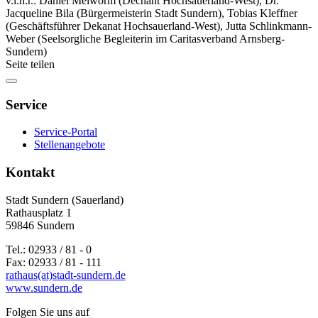
v.l.n.r.: Daniel Meiworm (Dechant Hochsauerland-West), Dr.
Jacqueline Bila (Bürgermeisterin Stadt Sundern), Tobias Kleffner
(Geschäftsführer Dekanat Hochsauerland-West), Jutta Schlinkmann-
Weber (Seelsorgliche Begleiterin im Caritasverband Arnsberg-
Sundern)
Seite teilen
Service
Service-Portal
Stellenangebote
Kontakt
Stadt Sundern (Sauerland)
Rathausplatz 1
59846 Sundern
Tel.: 02933 / 81 - 0
Fax: 02933 / 81 - 111
rathaus(at)stadt-sundern.de
www.sundern.de
Folgen Sie uns auf