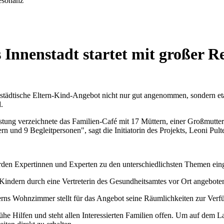
Resonanz
 Innenstadt startet mit großer 
ädtische Eltern-Kind-Angebot nicht nur gut angenommen, sondern etablie
.
ng verzeichnete das Familien-Café mit 17 Müttern, einer Großmutter u
 und 9 Begleitpersonen", sagt die Initiatorin des Projekts, Leoni Pult
werden Expertinnen und Experten zu den unterschiedlichsten Themen ein
ndern durch eine Vertreterin des Gesundheitsamtes vor Ort angebote
erns Wohnzimmer stellt für das Angebot seine Räumlichkeiten zur Ver
rühe Hilfen und steht allen Interessierten Familien offen. Um auf dem