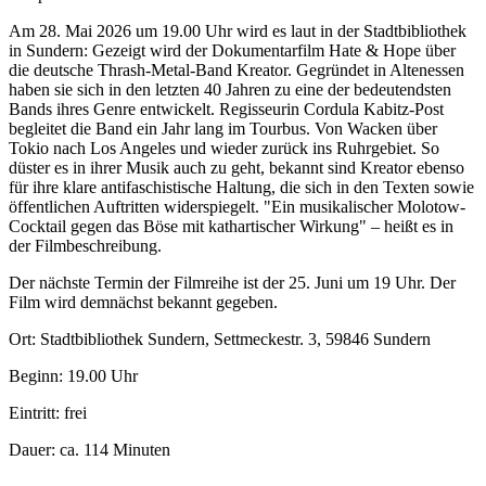
Am 28. Mai 2026 um 19.00 Uhr wird es laut in der Stadtbibliothek
in Sundern: Gezeigt wird der Dokumentarfilm Hate & Hope über
die deutsche Thrash-Metal-Band Kreator. Gegründet in Altenessen
haben sie sich in den letzten 40 Jahren zu eine der bedeutendsten
Bands ihres Genre entwickelt. Regisseurin Cordula Kabitz-Post
begleitet die Band ein Jahr lang im Tourbus. Von Wacken über
Tokio nach Los Angeles und wieder zurück ins Ruhrgebiet. So
düster es in ihrer Musik auch zu geht, bekannt sind Kreator ebenso
für ihre klare antifaschistische Haltung, die sich in den Texten sowie
öffentlichen Auftritten widerspiegelt. "Ein musikalischer Molotow-
Cocktail gegen das Böse mit kathartischer Wirkung" – heißt es in
der Filmbeschreibung.
Der nächste Termin der Filmreihe ist der 25. Juni um 19 Uhr. Der
Film wird demnächst bekannt gegeben.
Ort: Stadtbibliothek Sundern, Settmeckestr. 3, 59846 Sundern
Beginn: 19.00 Uhr
Eintritt: frei
Dauer: ca. 114 Minuten