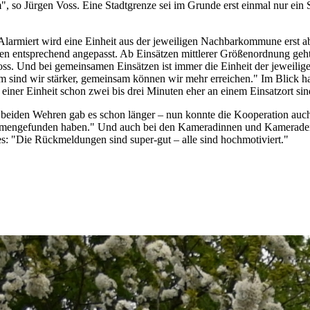
, so Jürgen Voss. Eine Stadtgrenze sei im Grunde erst einmal nur ein 
. Alarmiert wird eine Einheit aus der jeweiligen Nachbarkommune erst
 entsprechend angepasst. Ab Einsätzen mittlerer Größenordnung geht 
 Voss. Und bei gemeinsamen Einsätzen ist immer die Einheit der jewei
sind wir stärker, gemeinsam können wir mehr erreichen." Im Blick ha
iner Einheit schon zwei bis drei Minuten eher an einem Einsatzort si
beiden Wehren gab es schon länger – nun konnte die Kooperation auch
zusammengefunden haben." Und auch bei den Kameradinnen und Kamera
s: "Die Rückmeldungen sind super-gut – alle sind hochmotiviert."