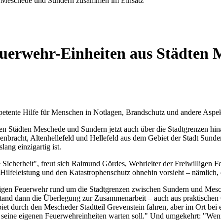
n Meschede und Sundern zusammen im Einsatz
uerwehr-Einheiten aus Städten 
etente Hilfe für Menschen in Notlagen, Brandschutz und andere Aspek
 den Städten Meschede und Sundern jetzt auch über die Stadtgrenzen 
bracht, Altenhellefeld und Hellefeld aus dem Gebiet der Stadt Sunde
ng einzigartig ist.
rte Sicherheit", freut sich Raimund Gördes, Wehrleiter der Freiwillig
 Hilfeleistung und den Katastrophenschutz ohnehin vorsieht – nämlich,
illigen Feuerwehr rund um die Stadtgrenzen zwischen Sundern und Mes
stand dann die Überlegung zur Zusammenarbeit – auch aus praktischen 
iet durch den Mescheder Stadtteil Grevenstein fahren, aber im Ort be
f seine eigenen Feuerwehreinheiten warten soll." Und umgekehrt: "Wenn