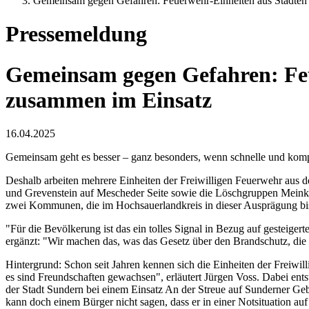
Gemeinsam gegen Gefahren: Feuerwehr-Einheiten aus Städte
Pressemeldung
Gemeinsam gegen Gefahren: Fe
zusammen im Einsatz
16.04.2025
Gemeinsam geht es besser – ganz besonders, wenn schnelle und komp
Deshalb arbeiten mehrere Einheiten der Freiwilligen Feuerwehr aus
und Grevenstein auf Mescheder Seite sowie die Löschgruppen Meinken
zwei Kommunen, die im Hochsauerlandkreis in dieser Ausprägung bisla
"Für die Bevölkerung ist das ein tolles Signal in Bezug auf gesteige
ergänzt: "Wir machen das, was das Gesetz über den Brandschutz, die
Hintergrund: Schon seit Jahren kennen sich die Einheiten der Freiw
es sind Freundschaften gewachsen", erläutert Jürgen Voss. Dabei ent
der Stadt Sundern bei einem Einsatz An der Streue auf Sunderner Geb
kann doch einem Bürger nicht sagen, dass er in einer Notsituation au