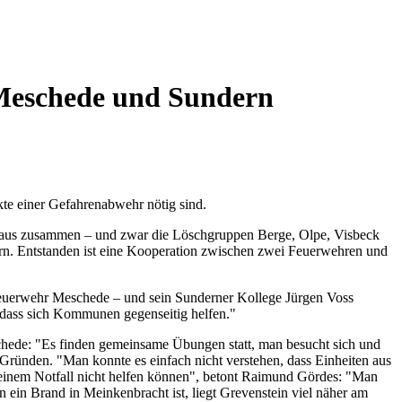
Meschede und Sundern
te einer Gefahrenabwehr nötig sind.
hinaus zusammen – und zwar die Löschgruppen Berge, Olpe, Visbeck
rn. Entstanden ist eine Kooperation zwischen zwei Feuerwehren und
en Feuerwehr Meschede – und sein Sunderner Kollege Jürgen Voss
 dass sich Kommunen gegenseitig helfen."
chede: "Es finden gemeinsame Übungen statt, man besucht sich und
Gründen. "Man konnte es einfach nicht verstehen, dass Einheiten aus
i einem Notfall nicht helfen können", betont Raimund Gördes: "Man
 ein Brand in Meinkenbracht ist, liegt Grevenstein viel näher am