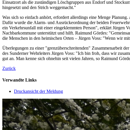
Einsatzort als die zuständigen Löschgruppen aus Endorf und Stockum"
hingesetzt und den Strich weggemacht."
Was sich so einfach anhört, erfordert allerdings eine Menge Planung
Dafür wurde die Alarm- und Ausrückeordnung der beiden Feuerwehren
ein Verkehrsunfall mit einer eingeklemmten Person", erklärt Jürgen
Nachbarkommune unterstützt und hilft. Raimund Gördes: "Gemeinsam 
die Menschen in den heimischen Orten – Jürgen Voss: "Wenn wir mit e
Überlegungen zu einer "grenzüberschreitenden" Zusammenarbeit der 
des Sunderner Wehrleiters Jürgen Voss: "Ich bin froh, dass wir 
gut an. Man kenne sich ohnehin seit vielen Jahren, so Raimund Görde
Zurück
Verwandte Links
Druckansicht der Meldung