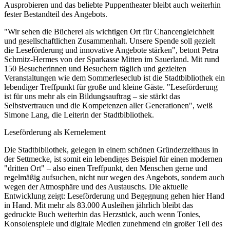
Ausprobieren und das beliebte Puppentheater bleibt auch weiterhin
fester Bestandteil des Angebots.
"Wir sehen die Bücherei als wichtigen Ort für Chancengleichheit
und gesellschaftlichen Zusammenhalt. Unsere Spende soll gezielt
die Leseförderung und innovative Angebote stärken", betont Petra
Schmitz-Hermes von der Sparkasse Mitten im Sauerland. Mit rund
150 Besucherinnen und Besuchern täglich und gezielten
Veranstaltungen wie dem Sommerleseclub ist die Stadtbibliothek ein
lebendiger Treffpunkt für große und kleine Gäste. "Leseförderung
ist für uns mehr als ein Bildungsauftrag – sie stärkt das
Selbstvertrauen und die Kompetenzen aller Generationen", weiß
Simone Lang, die Leiterin der Stadtbibliothek.
Leseförderung als Kernelement
Die Stadtbibliothek, gelegen in einem schönen Gründerzeithaus in
der Settmecke, ist somit ein lebendiges Beispiel für einen modernen
"dritten Ort" – also einen Treffpunkt, den Menschen gerne und
regelmäßig aufsuchen, nicht nur wegen des Angebots, sondern auch
wegen der Atmosphäre und des Austauschs. Die aktuelle
Entwicklung zeigt: Leseförderung und Begegnung gehen hier Hand
in Hand. Mit mehr als 83.000 Ausleihen jährlich bleibt das
gedruckte Buch weiterhin das Herzstück, auch wenn Tonies,
Konsolenspiele und digitale Medien zunehmend ein großer Teil des