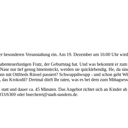
iner besonderen Veranstaltung ein. Am 19. Dezember um 16:00 Uhr wir
, abenteuerlustigen Fratz, der Geburtstag hat. Und was bekommt er zum
ase nur tief genug hineinsteckt, werden sie quicklebendig. He, da si
enn mit Ottfrieds Rüssel passiert? Schwuppdiwupp - und schon geht Wi
as Krokodil? Dreimal dürft Ihr raten, was es bei dem zum Mittagsesse
tatt und dauer ca. 45 Minuten. Das Angebot richtet sich an Kinder ab 3 
933/6369 oder buecherei@stadt-sundern.de.