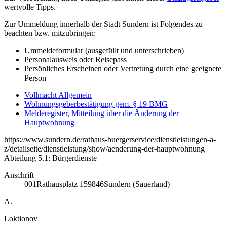
wertvolle Tipps.
Zur Ummeldung innerhalb der Stadt Sundern ist Folgendes zu
beachten bzw. mitzubringen:
Ummeldeformular (ausgefüllt und unterschrieben)
Personalausweis oder Reisepass
Persönliches Erscheinen oder Vertretung durch eine geeignete
Person
Vollmacht Allgemein
Wohnungsgeberbestätigung gem. § 19 BMG
Melderegister, Mitteilung über die Änderung der
Hauptwohnung
https://www.sundern.de/rathaus-buergerservice/dienstleistungen-a-
z/detailseite/dienstleistung/show/aenderung-der-hauptwohnung
Abteilung 5.1: Bürgerdienste
Anschrift
001
Rathausplatz 1
59846
Sundern (Sauerland)
A.
Loktionov