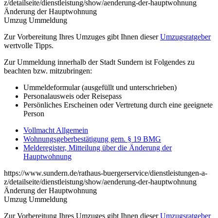
z/detailseite/dienstleistung/show/aenderung-der-hauptwohnung
Änderung der Hauptwohnung
Umzug Ummeldung
Zur Vorbereitung Ihres Umzuges gibt Ihnen dieser
Umzugsratgeber
wertvolle Tipps.
Zur Ummeldung innerhalb der Stadt Sundern ist Folgendes zu
beachten bzw. mitzubringen:
Ummeldeformular (ausgefüllt und unterschrieben)
Personalausweis oder Reisepass
Persönliches Erscheinen oder Vertretung durch eine geeignete
Person
Vollmacht Allgemein
Wohnungsgeberbestätigung gem. § 19 BMG
Melderegister, Mitteilung über die Änderung der
Hauptwohnung
https://www.sundern.de/rathaus-buergerservice/dienstleistungen-a-
z/detailseite/dienstleistung/show/aenderung-der-hauptwohnung
Änderung der Hauptwohnung
Umzug Ummeldung
Zur Vorbereitung Ihres Umzuges gibt Ihnen dieser
Umzugsratgeber