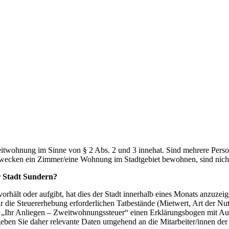
 Zweitwohnung im Sinne von § 2 Abs. 2 und 3 innehat. Sind mehrere Per
zwecken ein Zimmer/eine Wohnung im Stadtgebiet bewohnen, sind nicht
r Stadt Sundern?
rhält oder aufgibt, hat dies der Stadt innerhalb eines Monats anzuzeig
 für die Steuererhebung erforderlichen Tatbestände (Mietwert, Art der Nutz
k „Ihr Anliegen – Zweitwohnungssteuer“ einen Erklärungsbogen mit Ausf
e geben Sie daher relevante Daten umgehend an die Mitarbeiter/innen d