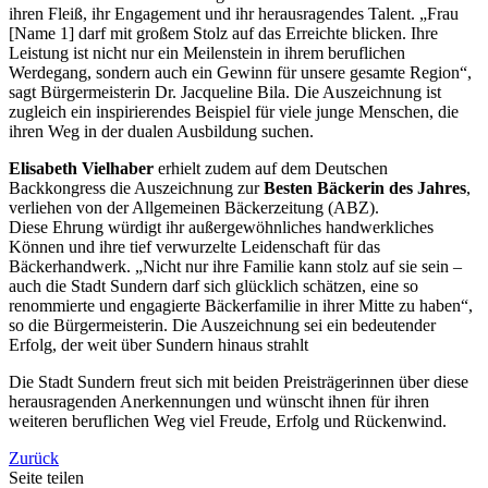
ihren Fleiß, ihr Engagement und ihr herausragendes Talent. „Frau
[Name 1] darf mit großem Stolz auf das Erreichte blicken. Ihre
Leistung ist nicht nur ein Meilenstein in ihrem beruflichen
Werdegang, sondern auch ein Gewinn für unsere gesamte Region“,
sagt Bürgermeisterin Dr. Jacqueline Bila. Die Auszeichnung ist
zugleich ein inspirierendes Beispiel für viele junge Menschen, die
ihren Weg in der dualen Ausbildung suchen.
Elisabeth Vielhaber
erhielt zudem auf dem Deutschen
Backkongress die Auszeichnung zur
Besten Bäckerin des Jahres
,
verliehen von der Allgemeinen Bäckerzeitung (ABZ).
Diese Ehrung würdigt ihr außergewöhnliches handwerkliches
Können und ihre tief verwurzelte Leidenschaft für das
Bäckerhandwerk. „Nicht nur ihre Familie kann stolz auf sie sein –
auch die Stadt Sundern darf sich glücklich schätzen, eine so
renommierte und engagierte Bäckerfamilie in ihrer Mitte zu haben“,
so die Bürgermeisterin. Die Auszeichnung sei ein bedeutender
Erfolg, der weit über Sundern hinaus strahlt
Die Stadt Sundern freut sich mit beiden Preisträgerinnen über diese
herausragenden Anerkennungen und wünscht ihnen für ihren
weiteren beruflichen Weg viel Freude, Erfolg und Rückenwind.
Zurück
Seite teilen