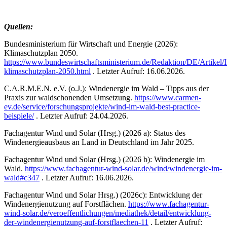
Quellen:
Bundesministerium für Wirtschaft und Energie (2026):
Klimaschutzplan 2050.
https://www.bundeswirtschaftsministerium.de/Redaktion/DE/Artikel/I
klimaschutzplan-2050.html
. Letzter Aufruf: 16.06.2026.
C.A.R.M.E.N. e.V. (o.J.): Windenergie im Wald – Tipps aus der
Praxis zur waldschonenden Umsetzung.
https://www.carmen-
ev.de/service/forschungsprojekte/wind-im-wald-best-practice-
beispiele/
. Letzter Aufruf: 24.04.2026.
Fachagentur Wind und Solar (Hrsg.) (2026 a): Status des
Windenergieausbaus an Land in Deutschland im Jahr 2025.
Fachagentur Wind und Solar (Hrsg.) (2026 b): Windenergie im
Wald.
https://www.fachagentur-wind-solar.de/wind/windenergie-im-
wald#c347
. Letzter Aufruf: 16.06.2026.
Fachagentur Wind und Solar Hrsg.) (2026c): Entwicklung der
Windenergienutzung auf Forstflächen.
https://www.fachagentur-
wind-solar.de/veroeffentlichungen/mediathek/detail/entwicklung-
der-windenergienutzung-auf-forstflaechen-11
. Letzter Aufruf: