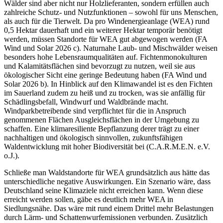
Wälder sind aber nicht nur Holzlieferanten, sondern erfüllen auch
zahlreiche Schutz- und Nutzfunktionen – sowohl für uns Menschen,
als auch für die Tierwelt. Da pro Windenergieanlage (WEA) rund
0,5 Hektar dauerhaft und ein weiterer Hektar temporär benötigt
werden, müssen Standorte für WEA gut abgewogen werden (FA
Wind und Solar 2026 c). Naturnahe Laub- und Mischwälder weisen
besonders hohe Lebensraumqualitäten auf. Fichtenmonokulturen
und Kalamitätsflächen sind bevorzugt zu nutzen, weil sie aus
ökologischer Sicht eine geringe Bedeutung haben (FA Wind und
Solar 2026 b). In Hinblick auf den Klimawandel ist es den Fichten
im Sauerland zudem zu heiß und zu trocken, was sie anfällig für
Schädlingsbefall, Windwurf und Waldbrände macht.
Windparkbetreibende sind verpflichtet für die in Anspruch
genommenen Flächen Ausgleichsflächen in der Umgebung zu
schaffen. Eine klimaresiliente Bepflanzung derer trägt zu einer
nachhaltigen und ökologisch sinnvollen, zukunftsfähigen
Waldentwicklung mit hoher Biodiversität bei (C.A.R.M.E.N. e.V.
o.J.).
Schließe man Waldstandorte für WEA grundsätzlich aus hätte das
unterschiedliche negative Auswirkungen. Ein Szenario wäre, dass
Deutschland seine Klimaziele nicht erreichen kann. Wenn diese
erreicht werden sollen, gäbe es deutlich mehr WEA in
Siedlungsnähe. Das wäre mit rund einem Drittel mehr Belastungen
durch Lärm- und Schattenwurfemissionen verbunden. Zusätzlich