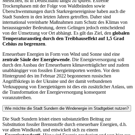
Menschen, ist in Deutschland längst zu spüren. Extreme
Trockenphasen mit der Folge von Waldbränden sowie
Überschwemmungen durch Starkregenereignisse haben auch die
Stadt Sundern in den letzten Jahren getroffen. Daher sind
international vereinbarte Maßnahmen zum Schutz des Klimas von
herausragender Bedeutung, deren Gelingen jedoch entscheidend
von der Umsetzung vor Ort abhängt. Es gilt das Ziel, den
globalen
Temperaturanstieg durch den Treibhauseffekt auf 1,5 Grad
Celsius zu begrenzen
.
Erneuerbare Energien in Form von Wind und Sonne sind eine
zentrale Säule der Energiewende
. Die Energieversorgung soll
durch den Ausbau der Erneuerbaren klimaverträglicher und zudem
unabhängiger von fossilen Energieimporten werden. Vor dem
Hintergrund des im Februar 2022 begonnenen russischen
Angriffskriegs in der Ukraine und der damit verbundenen
Verknappung von Energieträgern ist dies ein zusätzlicher Anlass, um
die Transformation der Energieversorgung konsequent
voranzutreiben.
Wie möchte die Stadt Sundern die Windenergie im Stadtgebiet nutzen?
Die Stadt Sundern leistet einen substanziellen Beitrag zur
Substitution fossiler Brennstoffe durch erneuerbare Energien, d.h.
vor allem Windkraft, und entwickelt sich zu einem