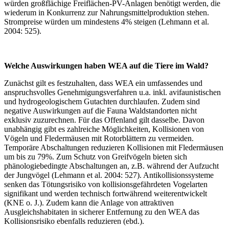
würden großflächige Freiflächen-PV-Anlagen benötigt werden, die
wiederum in Konkurrenz zur Nahrungsmittelproduktion stehen.
Strompreise würden um mindestens 4% steigen (Lehmann et al.
2004: 525).
Welche Auswirkungen haben WEA auf die Tiere im Wald?
Zunächst gilt es festzuhalten, dass WEA ein umfassendes und
anspruchsvolles Genehmigungsverfahren u.a. inkl. avifaunistischen
und hydrogeologischem Gutachten durchlaufen. Zudem sind
negative Auswirkungen auf die Fauna Waldstandorten nicht
exklusiv zuzurechnen. Für das Offenland gilt dasselbe. Davon
unabhängig gibt es zahlreiche Möglichkeiten, Kollisionen von
Vögeln und Fledermäusen mit Rotorblättern zu vermeiden.
Temporäre Abschaltungen reduzieren Kollisionen mit Fledermäusen
um bis zu 79%. Zum Schutz von Greifvögeln bieten sich
phänologiebedingte Abschaltungen an, z.B. während der Aufzucht
der Jungvögel (Lehmann et al. 2004: 527). Antikollisionssysteme
senken das Tötungsrisiko von kollisionsgefährdeten Vogelarten
signifikant und werden technisch fortwährend weiterentwickelt
(KNE o. J.). Zudem kann die Anlage von attraktiven
Ausgleichshabitaten in sicherer Entfernung zu den WEA das
Kollisionsrisiko ebenfalls reduzieren (ebd.).