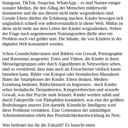
Instagram, TikTok, Snapchat, WhatsApp – es sind Namen einiger
sozialer Medien, die den Alltag der Menschen mittlerweile
dominieren und die aus diesem nicht mehr wegzudenken sind.
Gerade Eltern dürften die Erfahrung machen: Kinder bewegen sich
unglaublich schnell wie selbstverständlich in dieser Welt. Mithin ist
diese nicht mehr aus dem Leben der Kinder wegzudenken. Neben
der Frage nach angemessenen Nutzungszeiten dürfte aber ein
Problem noch viel größer sein: Die Inhalte, die von Kindern in der
digitalen Welt konsumiert werden.
Schon Grundschüler:innen sind Bildern von Gewalt, Pornographie
und Rassismus ausgesetzt. Fotos und Videos, die Kinder in ihren
Messengergruppen oder durch Algorithmen in Netzwerken sehen,
sind so verstörend, dass man auch als Erwachsener vielfach kaum
hinsehen kann. Bilder von Kriegen oder bestialischen Massakern
fluten die Smartphones der Kinder. Eltern denken, Medien-
Erziehung bedeutet, Bildschirmzeit zu begrenzen - doch Kinder
sehen bestialische Tierquälereien, Kriegsverbrechen und sexuelle
Gewalt, was ihre Psyche stark belastet. Kinder werden subtil und
durch Fakeprofile von Pädophilen kontaktiert, was eine der größten
Bedrohungen unserer Zeit darstellt. Künstliche Intelligenz wird
diese Probleme verstärken. Eine Generation der zukünftigen
Arbeitnehmenden erlebt ihre Persönlichkeitsentwicklung im Netz.
Was bedeutet das für die Zukunft? Es braucht einen