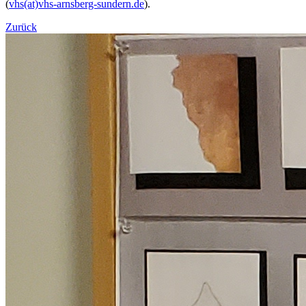
(
vhs(at)vhs-arnsberg-sundern.de
).
Zurück