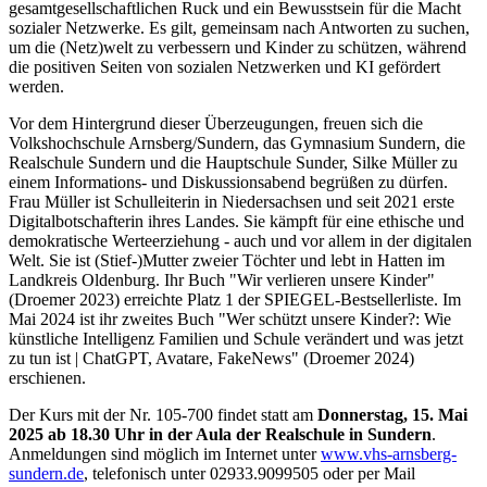
gesamtgesellschaftlichen Ruck und ein Bewusstsein für die Macht
sozialer Netzwerke. Es gilt, gemeinsam nach Antworten zu suchen,
um die (Netz)welt zu verbessern und Kinder zu schützen, während
die positiven Seiten von sozialen Netzwerken und KI gefördert
werden.
Vor dem Hintergrund dieser Überzeugungen, freuen sich die
Volkshochschule Arnsberg/Sundern, das Gymnasium Sundern, die
Realschule Sundern und die Hauptschule Sunder, Silke Müller zu
einem Informations- und Diskussionsabend begrüßen zu dürfen.
Frau Müller ist Schulleiterin in Niedersachsen und seit 2021 erste
Digitalbotschafterin ihres Landes. Sie kämpft für eine ethische und
demokratische Werteerziehung - auch und vor allem in der digitalen
Welt. Sie ist (Stief-)Mutter zweier Töchter und lebt in Hatten im
Landkreis Oldenburg. Ihr Buch "Wir verlieren unsere Kinder"
(Droemer 2023) erreichte Platz 1 der SPIEGEL-Bestsellerliste. Im
Mai 2024 ist ihr zweites Buch "Wer schützt unsere Kinder?: Wie
künstliche Intelligenz Familien und Schule verändert und was jetzt
zu tun ist | ChatGPT, Avatare, FakeNews" (Droemer 2024)
erschienen.
Der Kurs mit der Nr. 105-700 findet statt am
Donnerstag, 15. Mai
2025 ab 18.30 Uhr in der Aula der Realschule in Sundern
.
Anmeldungen sind möglich im Internet unter
www.vhs-arnsberg-
sundern.de
, telefonisch unter 02933.9099505 oder per Mail