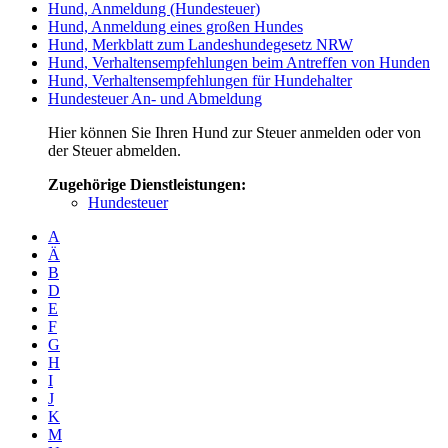
Hund, Anmeldung (Hundesteuer)
Hund, Anmeldung eines großen Hundes
Hund, Merkblatt zum Landeshundegesetz NRW
Hund, Verhaltensempfehlungen beim Antreffen von Hunden
Hund, Verhaltensempfehlungen für Hundehalter
Hundesteuer An- und Abmeldung
Hier können Sie Ihren Hund zur Steuer anmelden oder von
der Steuer abmelden.
Zugehörige Dienstleistungen:
Hundesteuer
A
Ä
B
D
E
F
G
H
I
J
K
M