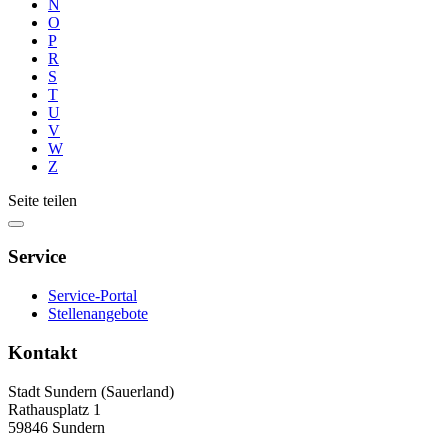
N
O
P
R
S
T
U
V
W
Z
Seite teilen
Service
Service-Portal
Stellenangebote
Kontakt
Stadt Sundern (Sauerland)
Rathausplatz 1
59846 Sundern