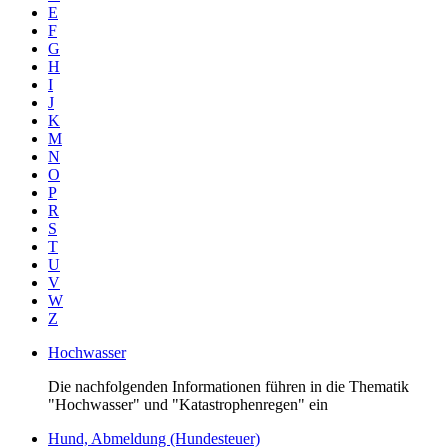
E
F
G
H
I
J
K
M
N
O
P
R
S
T
U
V
W
Z
Hochwasser
Die nachfolgenden Informationen führen in die Thematik
"Hochwasser" und "Katastrophenregen" ein
Hund, Abmeldung (Hundesteuer)