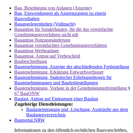
Bau, Beseitigung von Anlagen (Anzeige)
Bau, Einwendungen als Angrenzungen zu einem
Bauvorhaben
Bauangelegenheiten (Vollmacht)
Bauantrag für Sonderbauten, für die das vereinfachte
Genehmigungsverfahren nicht gilt
Bauantrag Nutzungsänderung
Bauantrag vereinfachtes Genehmigungsverfahren
Bauantrag Werbeanlage
Bauantrag, Antrag auf Vorbescheid
Baubeschreibung
Baugenehmigung, Anzeige der abschließenden Fertigstellung
Baugenehmigung, Erklärung Entwurfsverfasser
Baugenehmigung, Statistischer Erhebungsbogen für
Baugenehmigungen und Baufertigstellungen
Baugenehmigung, Vorlage in der Genehmigungsfreistellung §
67 BauONW
Baulast, Antrag auf Eintragung einer Baulast
Zugehörige Dienstleistungen:
Baulasteintragung und -Löschung, Auskünfte aus dem
Baulastenverzeichnis
Bauportal.NRW
Informationen zu den öffentlich-rechtlichen Bauvorschriften,