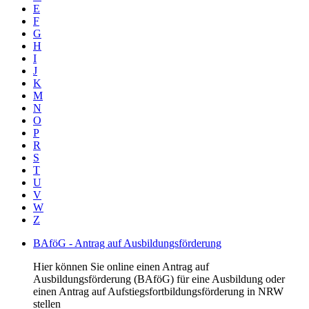
E
F
G
H
I
J
K
M
N
O
P
R
S
T
U
V
W
Z
BAföG - Antrag auf Ausbildungsförderung
Hier können Sie online einen Antrag auf
Ausbildungsförderung (BAföG) für eine Ausbildung oder
einen Antrag auf Aufstiegsfortbildungsförderung in NRW
stellen