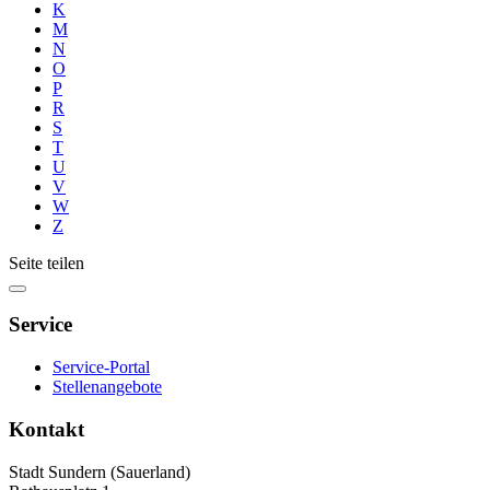
K
M
N
O
P
R
S
T
U
V
W
Z
Seite teilen
Service
Service-Portal
Stellenangebote
Kontakt
Stadt Sundern (Sauerland)