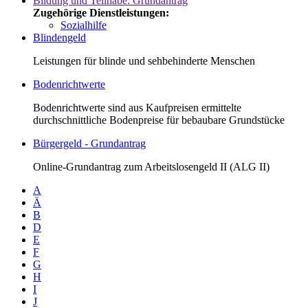
Bildung und Teilhabe: Grundantrag
Zugehörige Dienstleistungen:
Sozialhilfe
Blindengeld
Leistungen für blinde und sehbehinderte Menschen
Bodenrichtwerte
Bodenrichtwerte sind aus Kaufpreisen ermittelte
durchschnittliche Bodenpreise für bebaubare Grundstücke
Bürgergeld - Grundantrag
Online-Grundantrag zum Arbeitslosengeld II (ALG II)
A
Ä
B
D
E
F
G
H
I
J