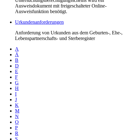
Untersuchungsberechtigungsscheins wird ein
Ausweisdokument mit freigeschalteter Online-
Ausweisfunktion benötigt.
Urkundenanforderungen
Anforderung von Urkunden aus dem Geburten-, Ehe-,
Lebenspartnerschafts- und Sterberegister
A
Ä
B
D
E
F
G
H
I
J
K
M
N
O
P
R
S