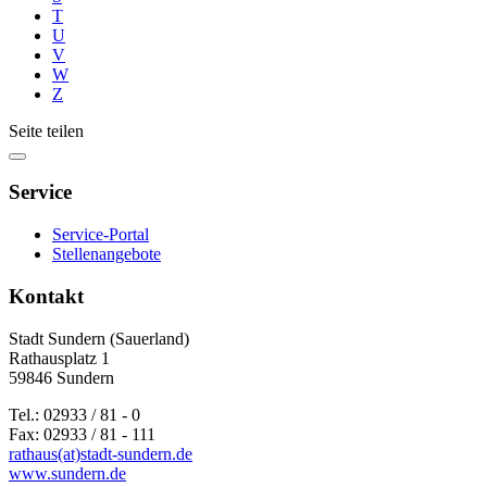
T
U
V
W
Z
Seite teilen
Service
Service-Portal
Stellenangebote
Kontakt
Stadt Sundern (Sauerland)
Rathausplatz 1
59846 Sundern
Tel.: 02933 / 81 - 0
Fax: 02933 / 81 - 111
rathaus(at)stadt-sundern.de
www.sundern.de