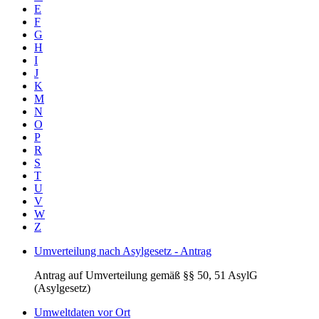
E
F
G
H
I
J
K
M
N
O
P
R
S
T
U
V
W
Z
Umverteilung nach Asylgesetz - Antrag
Antrag auf Umverteilung gemäß §§ 50, 51 AsylG
(Asylgesetz)
Umweltdaten vor Ort