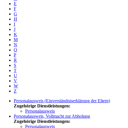
E
F
G
H
I
J
K
M
N
O
P
R
S
T
U
V
W
Z
Personalausweis (Einverständniserklärung der Eltern)
Zugehörige Dienstleistungen:
Personalausweis
Personalausweis, Vollmacht zur Abholung
Zugehörige Dienstleistungen:
Personalausweis