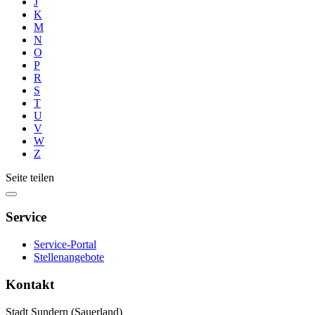
J
K
M
N
O
P
R
S
T
U
V
W
Z
Seite teilen
Service
Service-Portal
Stellenangebote
Kontakt
Stadt Sundern (Sauerland)