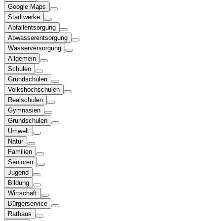
Google Maps
Stadtwerke
Abfallentsorgung
Abwasserentsorgung
Wasserversorgung
Allgemein
Schulen
Grundschulen
Volkshochschulen
Realschulen
Gymnasien
Grundschulen
Umwelt
Natur
Familien
Senioren
Jugend
Bildung
Wirtschaft
Bürgerservice
Rathaus