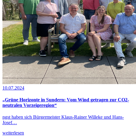
10.07.2024
„Grüne Horizonte in Sundern: Vom Wind getragen zur CO2-
neutralen Vorzeigeregion“
ngst haben sich Bürgermeister Klaus-Rainer Willeke und Hans-
Josef…
weiterlesen