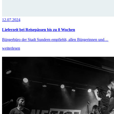
12.07.2024
Lieferzeit bei Reisepässen bis zu 8 Wochen
Bürgerbüro der Stadt Sundern empfiehlt, allen Bürgerinnen und…
weiterlesen