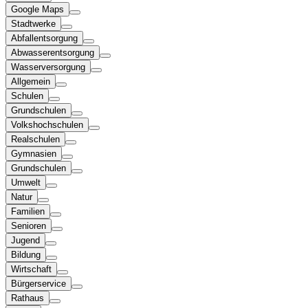
Google Maps
Stadtwerke
Abfallentsorgung
Abwasserentsorgung
Wasserversorgung
Allgemein
Schulen
Grundschulen
Volkshochschulen
Realschulen
Gymnasien
Grundschulen
Umwelt
Natur
Familien
Senioren
Jugend
Bildung
Wirtschaft
Bürgerservice
Rathaus