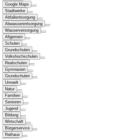
Google Maps
Stadtwerke
Abfallentsorgung
Abwasserentsorgung
Wasserversorgung
Allgemein
Schulen
Grundschulen
Volkshochschulen
Realschulen
Gymnasien
Grundschulen
Umwelt
Natur
Familien
Senioren
Jugend
Bildung
Wirtschaft
Bürgerservice
Rathaus