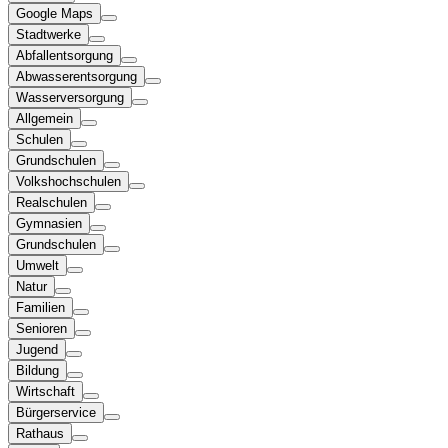
Google Maps
Stadtwerke
Abfallentsorgung
Abwasserentsorgung
Wasserversorgung
Allgemein
Schulen
Grundschulen
Volkshochschulen
Realschulen
Gymnasien
Grundschulen
Umwelt
Natur
Familien
Senioren
Jugend
Bildung
Wirtschaft
Bürgerservice
Rathaus