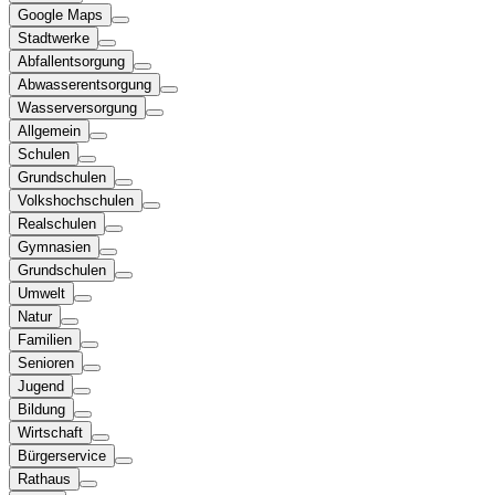
Google Maps
Stadtwerke
Abfallentsorgung
Abwasserentsorgung
Wasserversorgung
Allgemein
Schulen
Grundschulen
Volkshochschulen
Realschulen
Gymnasien
Grundschulen
Umwelt
Natur
Familien
Senioren
Jugend
Bildung
Wirtschaft
Bürgerservice
Rathaus