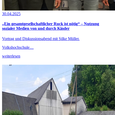
30.04.2025
„Ein gesamtgesellschaftlicher Ruck ist nötig“ – Nutzung
sozialer Medien von und durch Kinder
Vortrag und Diskussionsabend mit Silke Müller.
Volkshochschule…
weiterlesen