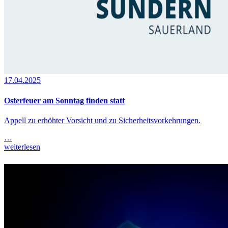
17.04.2025
Osterfeuer am Sonntag finden statt
Appell zu erhöhter Vorsicht und zu Sicherheitsvorkehrungen.
…
weiterlesen