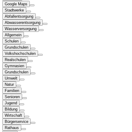
Google Maps
Stadtwerke
Abfallentsorgung
Abwasserentsorgung
Wasserversorgung
Allgemein
Schulen
Grundschulen
Volkshochschulen
Realschulen
Gymnasien
Grundschulen
Umwelt
Natur
Familien
Senioren
Jugend
Bildung
Wirtschaft
Bürgerservice
Rathaus