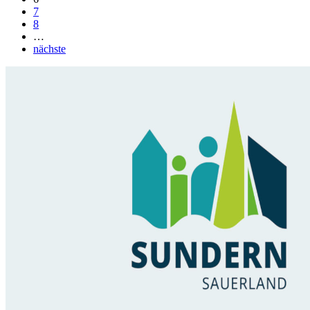
7
8
…
nächste