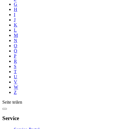
G
H
I
J
K
L
M
N
O
Ö
P
R
S
T
U
V
W
Z
Seite teilen
Service