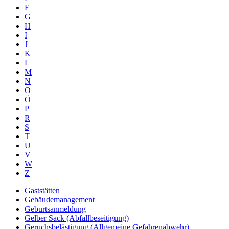
F
G
H
I
J
K
L
M
N
O
Ö
P
R
S
T
U
V
W
Z
Gaststätten
Gebäudemanagement
Geburtsanmeldung
Gelber Sack (Abfallbeseitigung)
Geruchsbelästigung (Allgemeine Gefahrenabwehr)