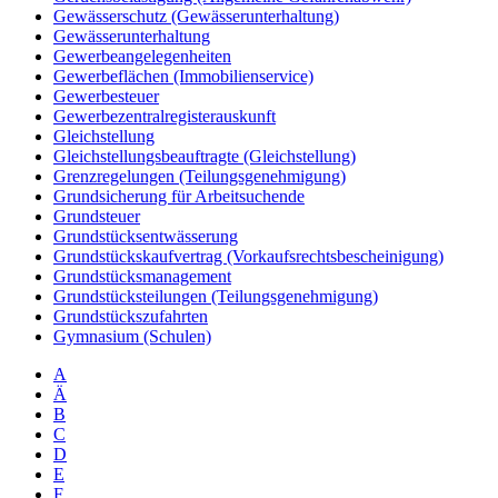
Gewässerschutz (Gewässerunterhaltung)
Gewässerunterhaltung
Gewerbeangelegenheiten
Gewerbeflächen (Immobilienservice)
Gewerbesteuer
Gewerbezentralregisterauskunft
Gleichstellung
Gleichstellungsbeauftragte (Gleichstellung)
Grenzregelungen (Teilungsgenehmigung)
Grundsicherung für Arbeitsuchende
Grundsteuer
Grundstücksentwässerung
Grundstückskaufvertrag (Vorkaufsrechtsbescheinigung)
Grundstücksmanagement
Grundstücksteilungen (Teilungsgenehmigung)
Grundstückszufahrten
Gymnasium (Schulen)
A
Ä
B
C
D
E
F