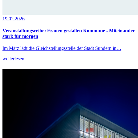
19.02.2026
Veranstaltungsreihe: Frauen gestalten Kommune - Miteinander
stark für morgen
Im März lädt die Gleichstellungsstelle der Stadt Sundern in…
weiterlesen