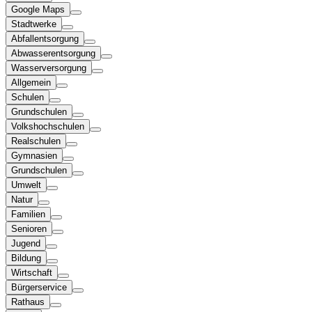
Google Maps
Stadtwerke
Abfallentsorgung
Abwasserentsorgung
Wasserversorgung
Allgemein
Schulen
Grundschulen
Volkshochschulen
Realschulen
Gymnasien
Grundschulen
Umwelt
Natur
Familien
Senioren
Jugend
Bildung
Wirtschaft
Bürgerservice
Rathaus