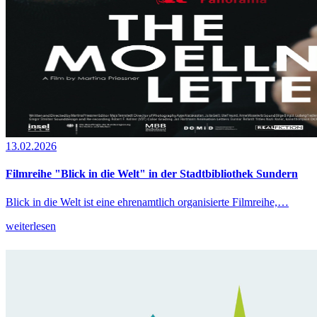
13.02.2026
Filmreihe "Blick in die Welt" in der Stadtbibliothek Sundern
Blick in die Welt ist eine ehrenamtlich organisierte Filmreihe,…
weiterlesen