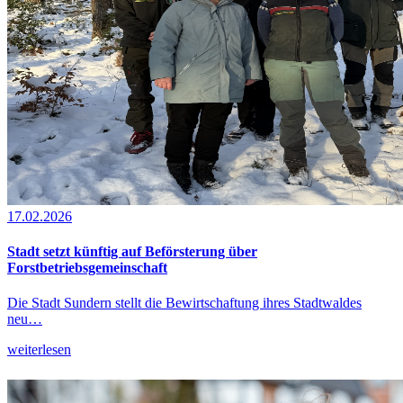
17.02.2026
Stadt setzt künftig auf Beförsterung über
Forstbetriebsgemeinschaft
Die Stadt Sundern stellt die Bewirtschaftung ihres Stadtwaldes
neu…
weiterlesen